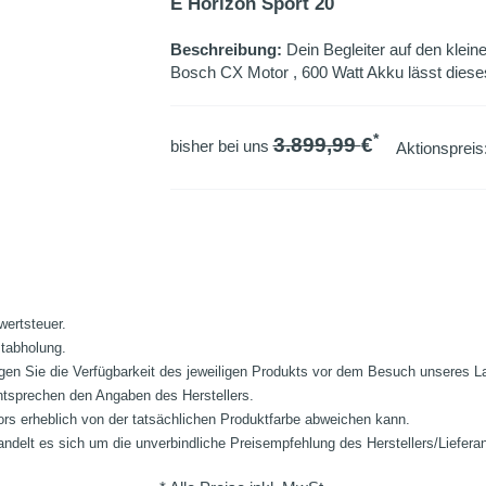
E Horizon Sport 20
Beschreibung:
Dein Begleiter auf den klein
Bosch CX Motor , 600 Watt Akku lässt diese
*
3.899,99
€
bisher bei uns
Aktionspreis
wertsteuer.
stabholung.
fragen Sie die Verfügbarkeit des jeweiligen Produkts vor dem Besuch unseres 
ntsprechen den Angaben des Herstellers.
ors erheblich von der tatsächlichen Produktfarbe abweichen kann.
ndelt es sich um die unverbindliche Preisempfehlung des Herstellers/Liefera