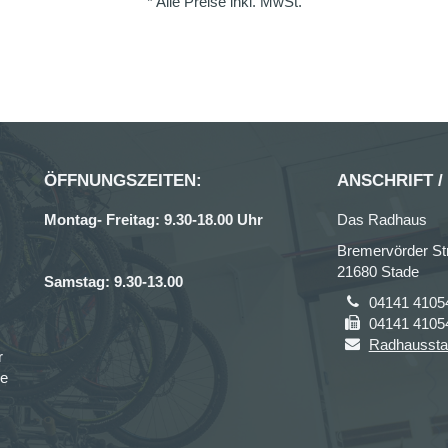
* Alle Preise inkl. MwSt.
ÖFFNUNGSZEITEN:
ANSCHRIFT /
Montag- Freitag: 9.30-18.00 Uhr
Das Radhaus
Bremervörder Str
21680 Stade
Samstag: 9.30-13.00
04141 4105
04141 4105
Radhausst
r
ce