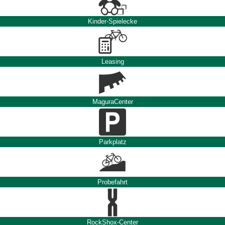
Kinder-Spielecke
Leasing
MaguraCenter
Parkplatz
Probefahrt
RockShox-Center