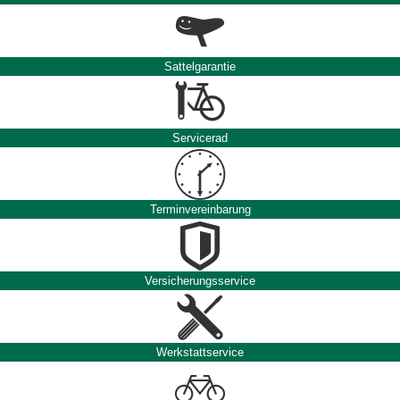
Sattelgarantie
Servicerad
Terminvereinbarung
Versicherungsservice
Werkstattservice