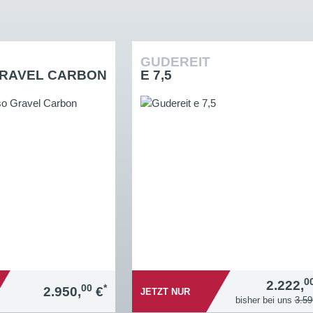
GUDEREIT
GRAVEL CARBON
E 7,5
0
2.222,
00
*
2.950,
€
JETZT NUR
bisher bei uns
3.59