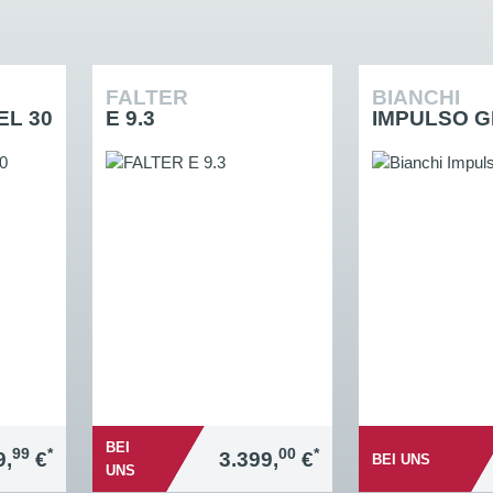
FALTER
BIANCHI
L 30
E 9.3
IMPULSO 
BEI
99
*
00
*
9,
€
3.399,
€
BEI UNS
UNS