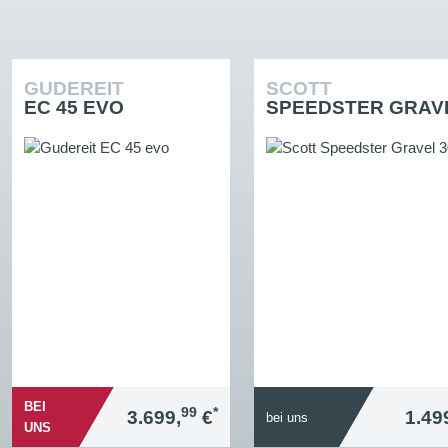
GUDEREIT
SCOTT
EC 45 EVO
SPEEDSTER GRAVE
BEI
99
*
3.699,
€
1.49
bei uns
UNS