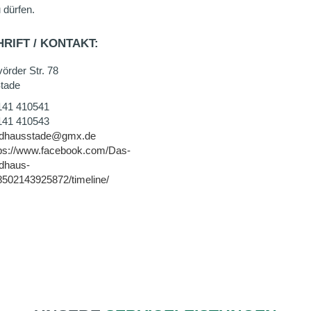
 dürfen.
RIFT / KONTAKT:
örder Str. 78
tade
141 410541
141 410543
dhausstade@gmx.de
tps://www.facebook.com/Das-
dhaus-
8502143925872/timeline/