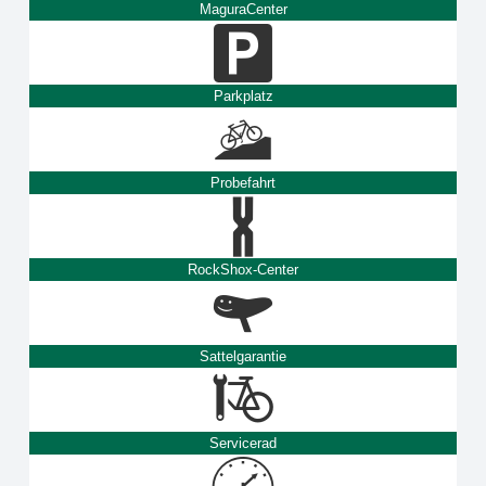
MaguraCenter
Parkplatz
Probefahrt
RockShox-Center
Sattelgarantie
Servicerad