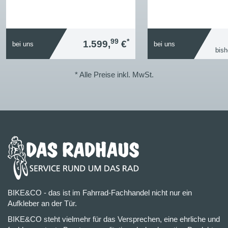
99
*
1.599,
€
bei uns
bei uns
bish
* Alle Preise inkl. MwSt.
BIKE&CO - das ist im Fahrrad-Fachhandel nicht nur ein
Aufkleber an der Tür.
BIKE&CO steht vielmehr für das Versprechen, eine ehrliche und