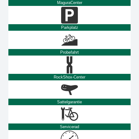
MaguraCenter
Parkplatz
Probefahrt
RockShox-Center
Sattelgarantie
Servicerad