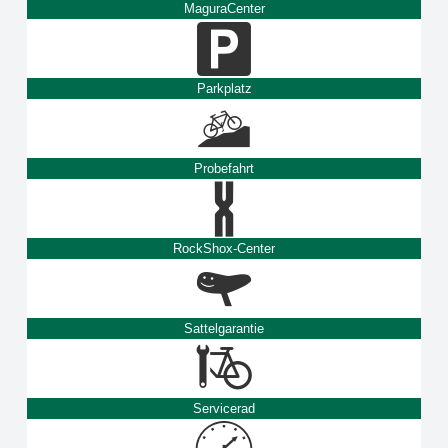
MaguraCenter
Parkplatz
Probefahrt
RockShox-Center
Sattelgarantie
Servicerad