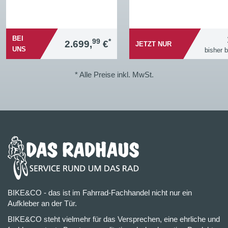
BEI
99
*
2.699,
€
JETZT NUR
UNS
bisher 
* Alle Preise inkl. MwSt.
BIKE&CO - das ist im Fahrrad-Fachhandel nicht nur ein
Aufkleber an der Tür.
BIKE&CO steht vielmehr für das Versprechen, eine ehrliche und