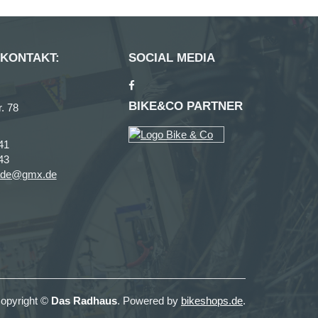
 KONTAKT:
SOCIAL MEDIA
BIKE&CO PARTNER
. 78
41
43
ade@gmx.de
opyright ©
Das Radhaus
. Powered by
bikeshops.de
.