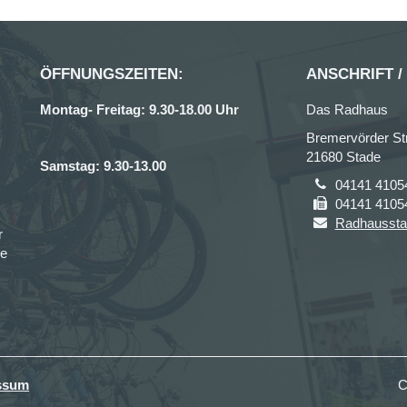
ÖFFNUNGSZEITEN:
ANSCHRIFT /
Montag- Freitag: 9.30-18.00 Uhr
Das Radhaus
Bremervörder Str
21680 Stade
Samstag: 9.30-13.00
04141 4105
04141 4105
Radhausst
r
ce
ssum
C