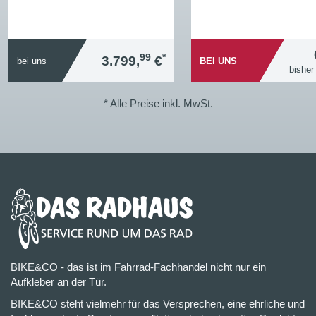
99
*
3.799,
€
bei uns
BEI UNS
bisher
* Alle Preise inkl. MwSt.
BIKE&CO - das ist im Fahrrad-Fachhandel nicht nur ein
Aufkleber an der Tür.
BIKE&CO steht vielmehr für das Versprechen, eine ehrliche und