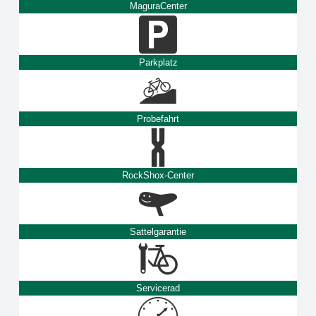
MaguraCenter
Parkplatz
Probefahrt
RockShox-Center
Sattelgarantie
Servicerad